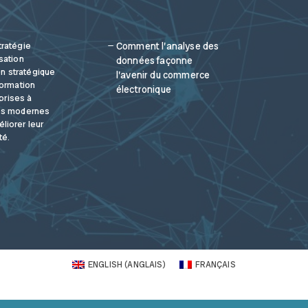
tratégie
Comment l’analyse des
sation
données façonne
ion stratégique
l’avenir du commerce
formation
électronique
eprises à
ies modernes
liorer leur
té.
ENGLISH
(
ANGLAIS
)
FRANÇAIS