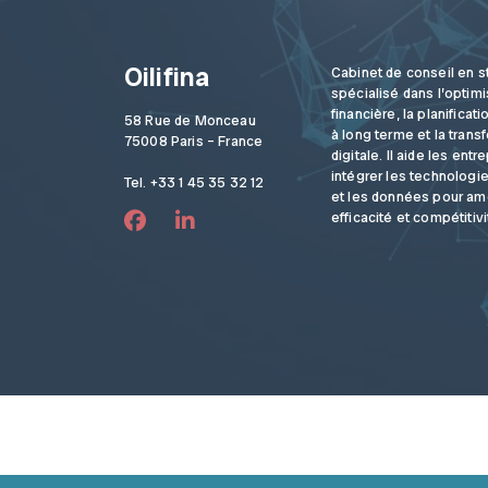
Oilifina
Cabinet de conseil en s
spécialisé dans l’optimi
financière, la planificat
58 Rue de Monceau
à long terme et la trans
75008 Paris – France
digitale. Il aide les entr
intégrer les technolog
Tel. +33 1 45 35 32 12
et les données pour amé
efficacité et compétitivi